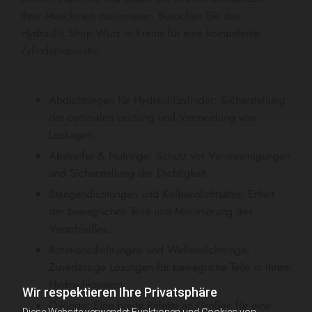
Ihrer Maschinen maximieren. Besuchen Sie den
Hydraulik Shop Wurz in Krems für eine kompetente
Zylinderreparatur.
Abdichtungen für Hydraulikzylinder: Sicherstellung
der optimalen Leistung und Vermeidung von
Leckagen.
Abstreifer & Nutringe: Schutz vor Verunreinigungen
und Sicherstellung der Dichtigkeit.
Stangendichtungen und Kolbendichtsätze: Erhalt
der beweglichen Teile und Minimierung des
Verschleißes.
Rotationsdichtungen und Wellendichtringe:
Zuverlässige Lösungen für bewegliche Teile in Ihrem
Hydrauliksystem.
Wir respektieren Ihre Privatsphäre
O-Ringe: Eine breite Palette an Größen für eine